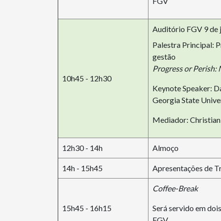
FGV
Auditório FGV 9 de j
Palestra Principal: 
gestão
Progress or Perish
10h45 - 12h30
Keynote Speaker: Da
Georgia State Unive
Mediador: Christia
12h30 - 14h
Almoço
14h - 15h45
Apresentações de T
Coffee-Break
15h45 - 16h15
Será servido em dois
FGV