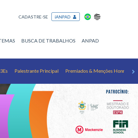
CADASTRE-SE
iANPAD
/TEMAS
BUSCA DE TRABALHOS
ANPAD
 3Es
Palestrante Principal
Premiados & Menções Honrosas