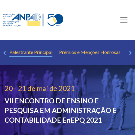
da
Palestrante Principal
Prêmios e Menções Honrosas
Tra
20 - 21 de mai de 2021
VII ENCONTRO DE ENSINO E
PESQUISA EM ADMINISTRAÇÃO E
CONTABILIDADE
EnEPQ 2021