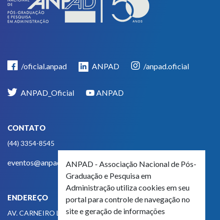
/oficial.anpad
ANPAD
/anpad.oficial
ANPAD_Oficial
ANPAD
CONTATO
(44) 3354-8545
eventos@anpad.org.br
ANPAD - Associação Nacional de Pós-
Graduação e Pesquisa em
Administração utiliza cookies em seu
ENDEREÇO
portal para controle de navegação no
site e geração de informações
AV. CARNEIRO LEÃO, 825