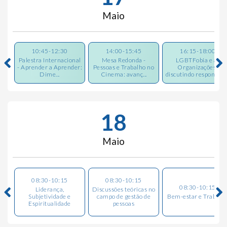
Maio
10:45-12:30
14:00-15:45
16:15-18:00
Palestra Internacional
Mesa Redonda -
LGBTFobia e as
- Aprender a Aprender:
Pessoas e Trabalho no
Organizações:
Dime...
Cinema: avanç...
discutindo responsabi.
18
Maio
08:30-10:15
08:30-10:15
08:30-10:15
Liderança,
Discussões teóricas no
Subjetividade e
campo de gestão de
Bem-estar e Trabalh
Espiritualidade
pessoas