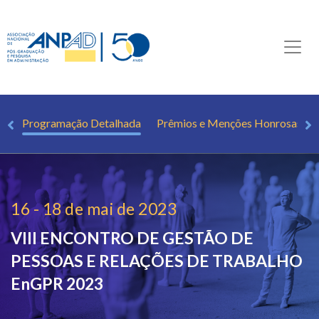
ca
Programação Detalhada
Prêmios e Menções Honrosas
16 - 18 de mai de 2023
VIII ENCONTRO DE GESTÃO DE
PESSOAS E RELAÇÕES DE TRABALHO
EnGPR 2023