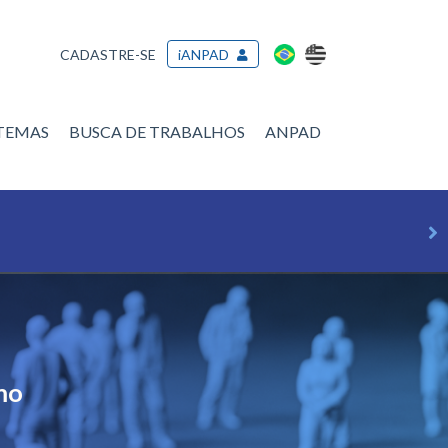
CADASTRE-SE
iANPAD
/TEMAS
BUSCA DE TRABALHOS
ANPAD
mo