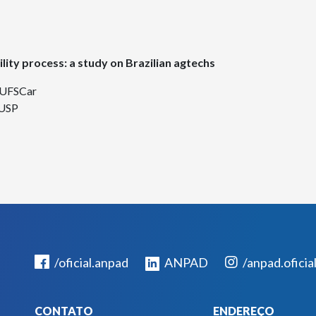
lity process: a study on Brazilian agtechs
/UFSCar
/USP
/oficial.anpad
ANPAD
/anpad.oficia
CONTATO
ENDEREÇO