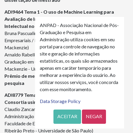
ADI
9464
Tema 1 - O uso de Machine Learning para
Avaliação de Impactos da Divulgação sobre Capital
ANPAD - Associação Nacional de Pós-
Intelectual no Underpricing de IPOs no Brasil
Graduação e Pesquisa em
Bruna Pascualin Tonon (Controladoria e Finanças
Administração utiliza cookies em seu
Empresariais / Mackenzie - Universidade Presbiteriana
portal para controle de navegação no
Mackenzie)
site e geração de informações
Arnaldo Rabello de Aguiar Vallim Filho (Programa de Pós
estatísticas, os quais são armazenados
Graduação em Controladoria e Finanças Empresariais /
apenas em caráter temporário para
Mackenzie - Universidade Presbiteriana Mackenzie)
melhorar a experiência do usuário. Ao
Prêmio de melhor trabalho com base em projeto de
utilizar nossos serviços, você concorda
pesquisa
com esse monitoramento.
ADI
8779
Tema 3 - Managing Inter-municipal Health
Data Storage Policy
Consortia using Artificial Intelligence (AI)
Claudio Zancan (Programa de Pós-Graduação em
Administração de Organizações - PPGAO / FEA-RP/USP -
ACEITAR
NEGAR
Faculdade de Economia, Administração e Contabilidade de
Ribeirão Preto - Universidade de São Paulo)