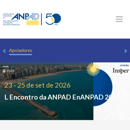
za
Apoiadores
23 - 25 de set de 2026
L Encontro da ANPAD
EnANPAD 2026