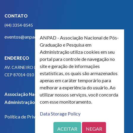
CONTATO
(44) 3354-8545
eventos@anpad.org.br
ANPAD - Associação Nacional de Pós-
Graduação e Pesquisa em
Administração utiliza cookies em seu
ENDEREÇO
portal para controle de navegação no
site e geração de informações
AV. CARNEIRO LEÃO, 825
estatísticas, os quais são armazenados
CEP 87014-010 - MARINGÁ, PR, BRASIL
apenas em caráter temporário para
melhorar a experiência do usuário. Ao
Associação Nacional de Pós-Graduação e Pesquisa em
utilizar nossos serviços, você concorda
com esse monitoramento.
Administração - CNPJ 42.595.652/0001-66
Data Storage Policy
Política de Privacidade
ACEITAR
NEGAR