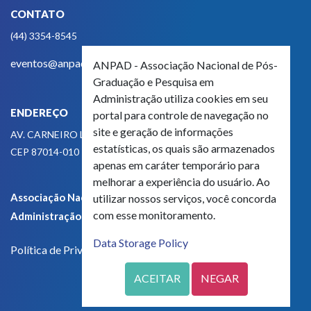
CONTATO
(44) 3354-8545
eventos@anpad.org.br
ANPAD - Associação Nacional de Pós-
Graduação e Pesquisa em
Administração utiliza cookies em seu
ENDEREÇO
portal para controle de navegação no
site e geração de informações
AV. CARNEIRO LEÃO, 825
estatísticas, os quais são armazenados
CEP 87014-010 - MARINGÁ, PR, BRASIL
apenas em caráter temporário para
melhorar a experiência do usuário. Ao
Associação Nacional de Pós-Graduação e Pesquisa em
utilizar nossos serviços, você concorda
com esse monitoramento.
Administração - CNPJ 42.595.652/0001-66
Data Storage Policy
Política de Privacidade
ACEITAR
NEGAR