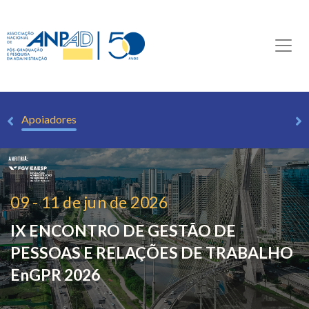
es
Apoiadores
09 - 11 de jun de 2026
IX ENCONTRO DE GESTÃO DE
PESSOAS E RELAÇÕES DE TRABALHO
EnGPR 2026