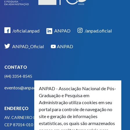
/oficial.anpad
ANPAD
/anpad.oficial
ANPAD_Oficial
ANPAD
CONTATO
(44) 3354-8545
eventos@anpad.org.br
ANPAD - Associação Nacional de Pós-
Graduação e Pesquisa em
Administração utiliza cookies em seu
ENDEREÇO
portal para controle de navegação no
site e geração de informações
AV. CARNEIRO LEÃO, 825
estatísticas, os quais são armazenados
CEP 87014-010 - MARINGÁ, PR, BRASIL