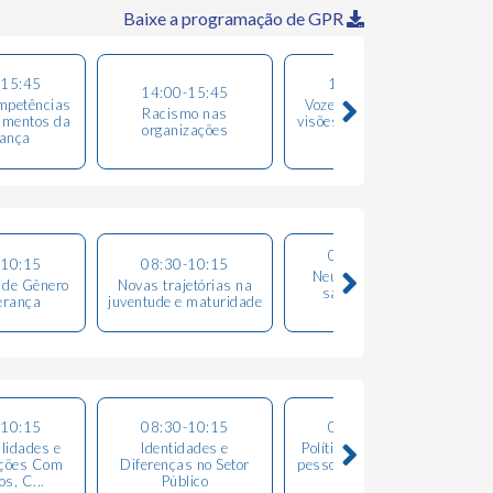
Baixe a programação de GPR
-15:45
14:00-15:45
14:00-15:45
mpetências
Vozes que Cultivam:
Racismo nas
amentos da
visões sobre equidade,
organizações
rança
esperan...
08:30-10:15
-10:15
08:30-10:15
Neurodiversidade,
 de Gênero
Novas trajetórias na
saúde mental e
erança
juventude e maturidade
trabalho
-10:15
08:30-10:15
08:30-10:15
ilidades e
Identidades e
Políticas de gestão de
ações Com
Diferenças no Setor
pessoas em diferentes
m
os, C...
Público
conte...