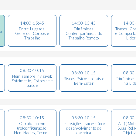
14:00-15:45
14:00-15:45
14:00
Entre-Lugares:
Dinâmicas
Traços, Co
a
Gêneros, Corpos e
Contemporâneas do
e Comport
Trabalho
Trabalho Remoto
Lide
08:30-10:15
08:30-10:15
08:30
Nem sempre Invisível:
Riscos Psicossociais e
Dinâmicas
Sofrimento, Estresse e
Bem-Estar
na Lid
Saúde
08:30-10:15
08:30-10:15
08:30
O trabalho em
Transições, sucessão e
As (I)Mob
(re)configuração:
desenvolvimento de
Suas Rel
Identidades, Tecno...
carreira
Objetiv