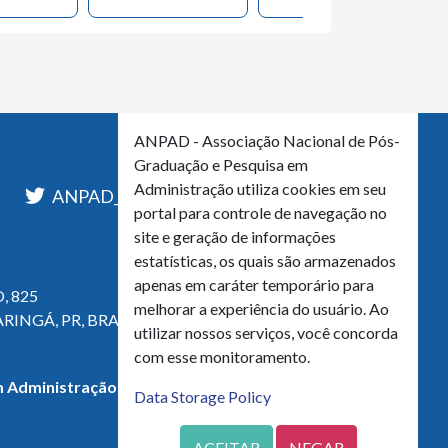
ANPAD - Associação Nacional de Pós-
Graduação e Pesquisa em
Administração utiliza cookies em seu
l
ANPAD_Oficial
ANPAD
portal para controle de navegação no
site e geração de informações
estatísticas, os quais são armazenados
apenas em caráter temporário para
, 825
melhorar a experiência do usuário. Ao
ARINGÁ, PR, BRASIL
utilizar nossos serviços, você concorda
com esse monitoramento.
 Administração - CNPJ 42.595.652/0001-66
Data Storage Policy
ACEITAR
NEGAR