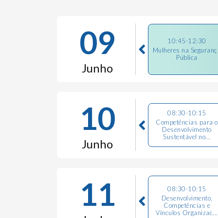
09
10:45-12:30
Mulheres na Seguranç
Pública
Junho
10
08:30-10:15
Competências para o
Desenvolvimento
Sustentável no...
Junho
11
08:30-10:15
Desenvolvimento,
Competências e
Vínculos Organizac...