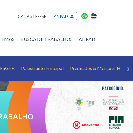
CADASTRE-SE
iANPAD
/TEMAS
BUSCA DE TRABALHOS
ANPAD
o EnGPR
Palestrante Principal
Premiados & Menções Honros
TRABALHO